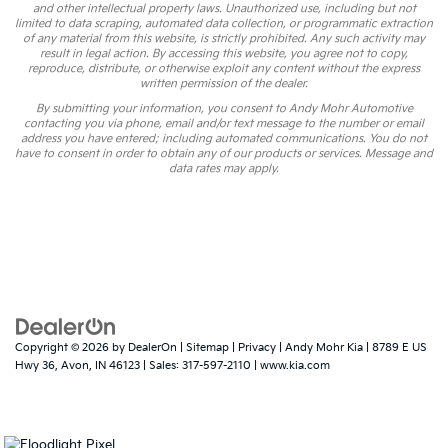
and other intellectual property laws. Unauthorized use, including but not
limited to data scraping, automated data collection, or programmatic extraction
of any material from this website, is strictly prohibited. Any such activity may
result in legal action. By accessing this website, you agree not to copy,
reproduce, distribute, or otherwise exploit any content without the express
written permission of the dealer.
By submitting your information, you consent to Andy Mohr Automotive
contacting you via phone, email and/or text message to the number or email
address you have entered; including automated communications. You do not
have to consent in order to obtain any of our products or services. Message and
data rates may apply.
Copyright © 2026
by
DealerOn
|
Sitemap
|
Privacy
| Andy Mohr Kia
|
8789 E US
Hwy 36,
Avon,
IN
46123
| Sales:
317-597-2110
|
www.kia.com